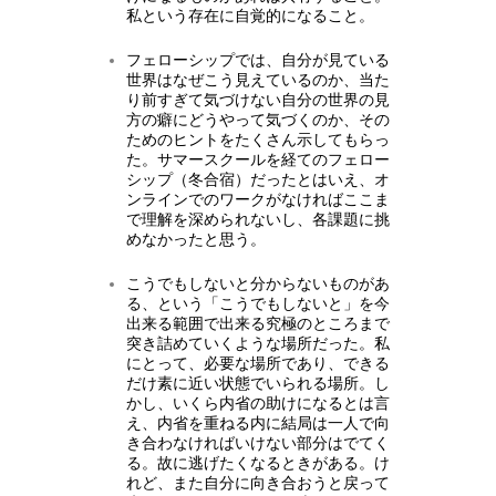
私という存在に自覚的になること。
フェローシップでは、自分が見ている
世界はなぜこう見えているのか、当た
り前すぎて気づけない自分の世界の見
方の癖にどうやって気づくのか、その
ためのヒントをたくさん示してもらっ
た。サマースクールを経てのフェロー
シップ（冬合宿）だったとはいえ、オ
ンラインでのワークがなければここま
で理解を深められないし、各課題に挑
めなかったと思う。
こうでもしないと分からないものがあ
る、という「こうでもしないと」を今
出来る範囲で出来る究極のところまで
突き詰めていくような場所だった。私
にとって、必要な場所であり、できる
だけ素に近い状態でいられる場所。し
かし、いくら内省の助けになるとは言
え、内省を重ねる内に結局は一人で向
き合わなければいけない部分はでてく
る。故に逃げたくなるときがある。け
れど、また自分に向き合おうと戻って