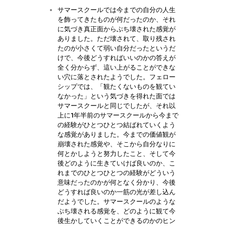
サマースクールでは今までの自分の人生
を飾ってきたものが何だったのか、それ
に気づき真正面からぶち壊された感覚が
ありました。ただ壊されて、取り残され
たのが小さくて弱い自分だったというだ
けで、今後どうすればいいのかの答えが
全く分からず、這い上がることができな
い穴に落とされたようでした。フェロー
シップでは、「観たくないものを観てい
なかった」という気づきを得れた面では
サマースクールと同じでしたが、それ以
上に1年半前のサマースクールから今まで
の経験がひとつひとつ結ばれていくよう
な感覚がありました。今までの価値観が
崩壊された感覚や、そこから自分なりに
何とかしようと努力したこと、そして今
後どのように生きていけば良いのか、こ
れまでのひとつひとつの経験がどういう
意味だったのかが何となく分かり、今後
どうすれば良いのか一筋の光が差し込ん
だようでした。サマースクールのような
ぶち壊される感覚を、どのように観て今
後生かしていくことができるのかのヒン