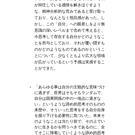
が抑圧している感情を解きほぐすよう
な、精神分析的な営みであると受け取っ
ており、なんとなく抵抗感があった。し
かし、この「自分」への眼差しをより無
意識の深いレベルまで含めて考えると、
今思考して存在する自分がどのようなこ
とを所与としており、それが覆い隠すも
のがどのようなものであるのかというこ
とについて、少なくともより広大な領域
が広がっているという予感は実感するこ
とができた。
「あらゆる事は自分の主観的な意味づけ
に過ぎず、世界はそもそもランダムで、
自分は因果関係の中の一地点に過ぎな
い」というような諦め的思考そのものの
来歴や、そういった思考をする自分自身
を掘り下げる必要性に気づいた。本来そ
のようなことは当たり前で、その上でい
かに生きるかを問うべきであるのに、全
てそこに帰着していくような諦め的思考