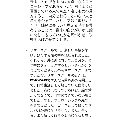
来ることができるのは間違いなくフェ
ローシップがあるからだ。同じように
葛藤している人でも全く違うものの見
方するし、自分と被ることのない人と
考えをシェアしたり、文献に取り組ん
だり、純粋に楽しいと思える時間を共
有することは、従来の自分がいかに殻
に閉じこもっていたかを気づかせ、視
野を広げさせてくれる。
サマースクールでは、新しい事柄を学
び、ひたすら頭の中を混ぜられました。
それから、外に外に向いてた自分を、ま
ず中にフォーカスするというきっかけを
与えてくださったのもサマースクールで
す。ただ、サマースクールのときは、
KOTOWARIで学んだ時間を外の時間とし
て、日常生活と切り離していた自分がい
ました。点にはなっているけど、線で繋
がってなくて、日常化できていない感じ
でした。でも、フェローシップを経て、
今まで点だった、ピースとして拾ってき
た部分が線になりました。また、今か
ら、また新しく始まる起点になると思っ