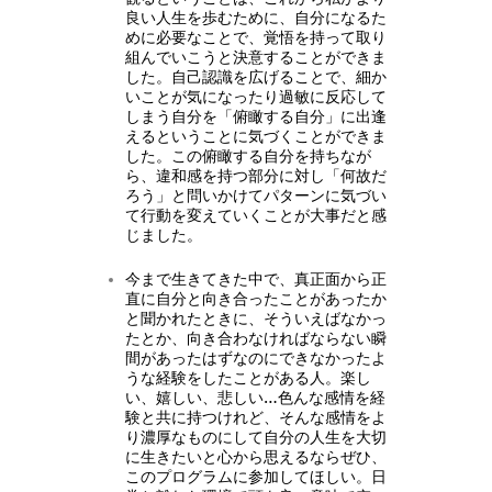
良い人生を歩むために、自分になるた
めに必要なことで、覚悟を持って取り
組んでいこうと決意することができま
した。自己認識を広げることで、細か
いことが気になったり過敏に反応して
しまう自分を「俯瞰する自分」に出逢
えるということに気づくことができま
した。この俯瞰する自分を持ちなが
ら、違和感を持つ部分に対し「何故だ
ろう」と問いかけてパターンに気づい
て行動を変えていくことが大事だと感
じました。
今まで生きてきた中で、真正面から正
直に自分と向き合ったことがあったか
と聞かれたときに、そういえばなかっ
たとか、向き合わなければならない瞬
間があったはずなのにできなかったよ
うな経験をしたことがある人。楽し
い、嬉しい、悲しい…色んな感情を経
験と共に持つけれど、そんな感情をよ
り濃厚なものにして自分の人生を大切
に生きたいと心から思えるならぜひ、
このプログラムに参加してほしい。日