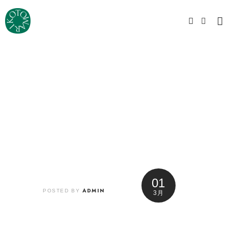
01
ADMIN
POSTED BY
3月