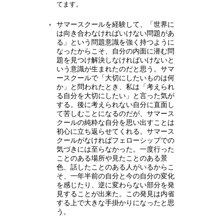
てます。
サマースクールを経験して、「世界に
は向き合わなければいけない問題があ
る」という問題意識を強く持つように
なったからこそ、自分の内面に潜む問
題を見つけ解決しなければいけないと
いう意識が生まれたのだと思う。サマ
ースクールで「大切にしたいものは何
か」と問われたとき、私は「考えられ
る自分を大切にしたい」と言った気が
する。後に考えられない自分に直面し
て苦しむことになるのだが、サマース
クールの純粋な自分を思い出すことは
初心に立ち返らせてくれる。サマース
クールがなければフェローシップでの
気づきには至らなかった。一度行った
ことのある場所や見たことのある景
色、話したことのある人がいるからこ
そ、一年半前の自分と今の自分の変化
を感じたり、逆に変わらない部分を発
見することが出来た。この発見は内省
する上で大きな手掛かりになったと思
う。