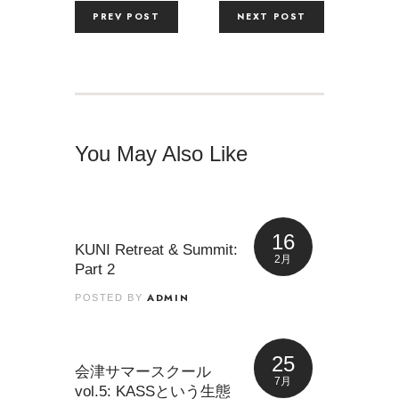
PREV POST
NEXT POST
You May Also Like
16
KUNI Retreat & Summit:
2月
Part 2
ADMIN
POSTED BY
25
会津サマースクール
7月
vol.5: KASSという生態