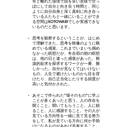
常と離れた環境で頭を良い意味で空っ
ぽにして自分と向き合う時間と、同じ
ように自分自身と深く真剣に向き合っ
ている人たちと一緒にいることができ
る空間はKOTOWARIでしか実感できな
いものだと思います。
思考を観察するということが、はじめ
て理解できた。思考を映像のように眺
めている感覚。これまでいまいち掴め
なかった瞑想だが、冬合宿の朝の瞑想
は、他の日と違った感覚があった。根
源的欲求を探求するワークが一番、難
しかった。自分が見なくてはいけない
もの、人生で避けたいものから目を背
けたり、自己正当化したりする頻度が
高いと気付かされた。
あそこで作られた”場そのもの”に学ぶ
ことが多くあったと思う。人の存在を
聞くこと。聞いてもらうこと。人に頼
ること。人に感謝すること。その人が
見ている方向性を一緒に見て見る努力
をして、私が見ている方向に何か手助
けになるものがあれば共有すること。