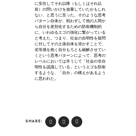
に安住してそれ以降（もしくはそれ以
前）の問いかけを放棄していたかもしれ
ない、と思うに至った。そのような思考
パターン自体が、戦わずして他の人間か
ら自分を差別化するための防衛機制的
に、いわゆるエゴの強化に繋がっている
と考えた。つまり、社会の自明性を疑問
に付してその土俵自体を溶かすことで、
劣等感を抱く自分もろとも融解させてい
くという思考パターンによって、思考の
レベルにおいては辛うじて「社会の非自
明性を認識している」というエゴを防衛
するような、「自分」の構えがあるよう
に思われた。
SHARE: