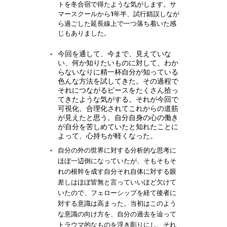
トを冬合宿で得たような気がします。サ
マースクールから1年半、試行錯誤しなが
ら過ごした延長線上で一つ落ち着いた感
じもありました。
今回を通して、今まで、見えていな
い、何か知りたいものに対して、わか
らないなりに精一杯自分が知っている
色んな方法を試してきた。その過程で
それにつながるピースをたくさん拾っ
てきたような気がする。それが今回で
可視化、合理化されてこれからの道筋
が見えたと思う。自分自身の心の働き
が自分を苦しめていたと知れたことに
よって、心持ちが軽くなった。
自分の外の世界に対する分析的な思考に
ほぼ一辺倒になっていたが、そもそもそ
れの根幹を成す自分それ自体に対する眼
差しはほぼ皆無と言っていいほど欠けて
いたので、フェローシップを経て後者に
対する意識は高まった。当初はこのよう
な意識の向け方を、自分の過去を辿って
トラウマ的なものを浮き彫りにし、それ