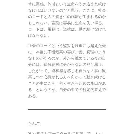
常に実感、体感という生命を吹き込まれ続け
なければいけないのだと思う。ここに、社会
のコードと人の善き生の乖離が生まれるのか
もしれない。言葉は容易に生命を失い得る。
コードは、規範は、道徳は、動き続けなけれ
ばならない。
社会のコードという監獄を幾重にも超えた先
に、本当に不断最高の喜び、善、真理のよう
なものがあるのか、外から眺めている今の自
分には、多分絶対に分からないのだと思う。
したがって、違和感を感じる自分を大事に観
察しつつ心惹かれる方へ向かって動き続ける
ことの中にこそ、善く生きるための糸口があ
る、というのが、自分の中での暫定的答えで
ある。
たんご
2022年のサマースクールに参加して、人が