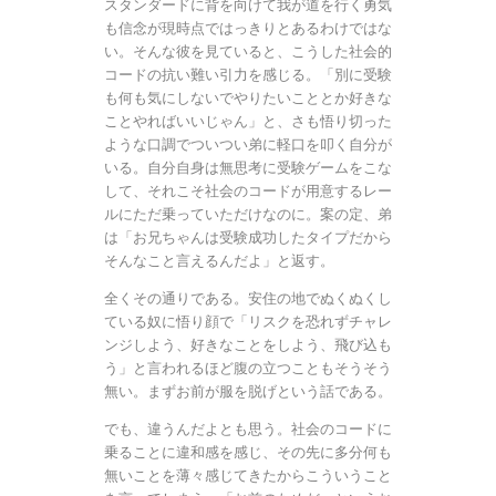
スタンダードに背を向けて我が道を行く勇気
も信念が現時点ではっきりとあるわけではな
い。そんな彼を見ていると、こうした社会的
コードの抗い難い引力を感じる。「別に受験
も何も気にしないでやりたいこととか好きな
ことやればいいじゃん」と、さも悟り切った
ような口調でついつい弟に軽口を叩く自分が
いる。自分自身は無思考に受験ゲームをこな
して、それこそ社会のコードが用意するレー
ルにただ乗っていただけなのに。案の定、弟
は「お兄ちゃんは受験成功したタイプだから
そんなこと言えるんだよ」と返す。
全くその通りである。安住の地でぬくぬくし
ている奴に悟り顔で「リスクを恐れずチャレ
ンジしよう、好きなことをしよう、飛び込も
う」と言われるほど腹の立つこともそうそう
無い。まずお前が服を脱げという話である。
でも、違うんだよとも思う。社会のコードに
乗ることに違和感を感じ、その先に多分何も
無いことを薄々感じてきたからこういうこと