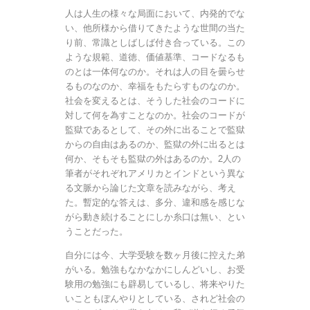
人は人生の様々な局面において、内発的でな
い、他所様から借りてきたような世間の当た
り前、常識としばしば付き合っている。この
ような規範、道徳、価値基準、コードなるも
のとは一体何なのか。それは人の目を曇らせ
るものなのか、幸福をもたらすものなのか。
社会を変えるとは、そうした社会のコードに
対して何を為すことなのか。社会のコードが
監獄であるとして、その外に出ることで監獄
からの自由はあるのか、監獄の外に出るとは
何か、そもそも監獄の外はあるのか。2人の
筆者がそれぞれアメリカとインドという異な
る文脈から論じた文章を読みながら、考え
た。暫定的な答えは、多分、違和感を感じな
がら動き続けることにしか糸口は無い、とい
うことだった。
自分には今、大学受験を数ヶ月後に控えた弟
がいる。勉強もなかなかにしんどいし、お受
験用の勉強にも辟易しているし、将来やりた
いこともぼんやりとしている、されど社会の