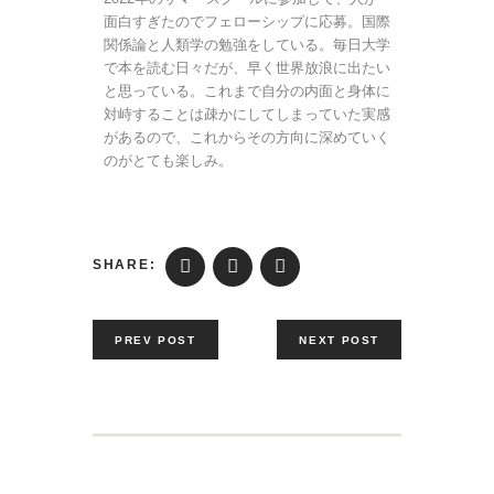
面白すぎたのでフェローシップに応募。
国際
関係論と人類学の勉強をしている。毎日大学
で本を読む日々だが、早く世界放浪に出たい
と思っている。
これまで自分の内面と身体に
対峙することは疎かにしてしまっていた実感
があるので、これからその方向に深めていく
のがとても楽しみ。
SHARE:
PREV POST
NEXT POST