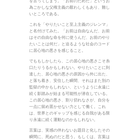
を言ってしまう。「お前のためだ」というお
為ごかしな父権主義の厭わしくもあり、難し
いところである。
これを「やりたいこと至上主義のジレンマ」
と名付けてみた。「お前は自由なんだ、お前
はその自由な命を何に使うんだ、お前のやり
たいことは何だ」と迫るような社会のコード
に居心地の悪さを感じること。
でももしかしたら、この居心地の悪さこそ糸
口たりうるかもしれない。やりたいことに到
達した、居心地の悪さの原因から外に出た、
と落ち着き、安住した瞬間、それはまた別の
監獄の中かもしれない、というように永遠に
続く影踏みが始まる可能性が潜在している。
この居心地の悪さ、割り切れなさが、自分を
一点に留め置かせない力として働く。これ
は、世界とのギャップを感じる自我がある限
り永遠に続く運動なのかもしれない。
言葉は、実感の伴わないお題目と化したその
瞬間に、死ぬのだと思う。もしくは、言葉は