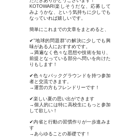
ただきありがとうございます！
KOTOWARI楽しそうだな、応募して
みようかな、という気持ちに少しでも
なっていれば嬉しいです。
簡単にこれまでの文章をまとめると、
✔︎"地球的問題群"の解決に少しでも興
味がある人におすすめです。
→満遍なく色々な思想や技術を知り、
前提となっている部分へ問いを向けた
りもします！
✔︎色々なバックグラウンドを持つ参加
者と交流できます。
→運営の方もフレンドリーです！
✔︎楽しい夏の思い出ができます
→個人的には特に高校生にもっと参加
して欲しい！
✔︎内省と行動の習慣作りが一歩進みま
す
→あらゆることの基礎です！