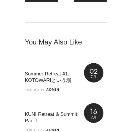
You May Also Like
02
Summer Retreat #1:
7月
KOTOWARIという場
POSTED BY
ADMIN
16
KUNI Retreat & Summit:
2月
Part 1
POSTED BY
ADMIN