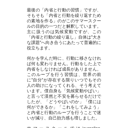
最後の「内省と行動の習慣」ですが、
そもそも「内省と行動を繰り返すため
の素地を作る」のがこのサマースクー
ルの目的の一つだと解釈しています。
主に扱うのは気候変動ですが、この
「内省と行動の繰り返し」自体は”大き
な課題”へ向き合うにあたって普遍的に
役立ちます。
何かを学んだ時に、行動に移さなけれ
ば何も変わりません。行動をした上で
内省をしなければ成長がありません。
このループを行う習慣は、世界の前
に”自分”が存在する限りいつでもその
人の助けになってくれる、そう考えて
います。僕自身も「気候変動やばい」
と言って漠然と不安を募らせるだけで
したが、「どうやばいのか」「僕には
何ができるか」「これをしてみよう」
と内省と行動のループを行うことで迷
いが減り、自己効力感も増しました。