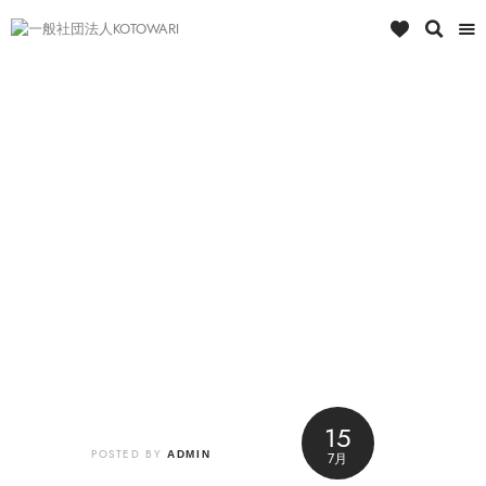
15
POSTED BY
ADMIN
7月