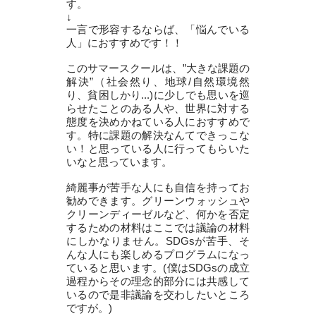
す。
↓
一言で形容するならば、「悩んでいる
人」におすすめです！！
このサマースクールは、”大きな課題の
解決”（社会然り、地球/自然環境然
り、貧困しかり...)に少しでも思いを巡
らせたことのある人や、世界に対する
態度を決めかねている人におすすめで
す。特に課題の解決なんてできっこな
い！と思っている人に行ってもらいた
いなと思っています。
綺麗事が苦手な人にも自信を持ってお
勧めできます。グリーンウォッシュや
クリーンディーゼルなど、何かを否定
するための材料はここでは議論の材料
にしかなりません。SDGsが苦手、そ
んな人にも楽しめるプログラムになっ
ていると思います。(僕はSDGsの成立
過程からその理念的部分には共感して
いるので是非議論を交わしたいところ
ですが。)