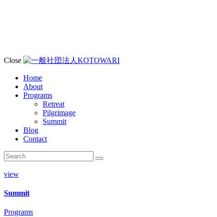
Close
Home
About
Programs
Retreat
Pilgrimage
Summit
Blog
Contact
view
Summit
Programs