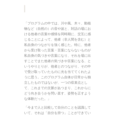
「プログラムの中では、川や風、木々、動植
物など（自然の）の音や波と、対話の場にお
ける他者の言葉や感情を同時期に、交互に感
じることによって、他者（非人間を含む）と
私自身のつながりを強く感じた。特に、他者
から受け取った言葉・言葉にならないものが
私自身の気づきや言葉になり、それを場に出
すことでまた他者の気づきや言葉になる、と
いうやりとりが、他者とのつながり、その中
で受け取っていたものに光を当ててくれたよ
うに思う。このプログラム自体が日常から独
立したものではないが、一つの収束点とし
て、これまでの文脈があつまり、これからに
どう向き合うかを問い直す、姿勢を正すよう
な体験だった。」
「今まで人と比較して自分のことを認識して
いて、それは「自分を持つ」ことができてい