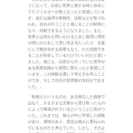
うになって、以前に世界と接する時に存在し
てたフィルターが無くなったと実感していま
す。余計な論理や客観性、比較などが取り払
われ、自分が行うことと感じることが鮮明に
なり、信頼できるようになりました。また、
世界とは何かと問いかけるときに無理に理性
や問いかけをして壁に突き当たったり、言葉
にして概念化する必要もなく、ただ信頼でき
ることが存在しているだけでいいのだと思い
ました。他にも、以前から行っていた哲学が
ある程度知識から智慧に変わったと実感して
います。この体験を通して考え方を学ぶこと
ができ、そして自分の世界観の支柱ができま
した。」
「私個人というものが、ある独立した個体で
はなく、さまざまな文脈から受け取ったもの
によって構成されているということに気がつ
いた。これまでは、個人の中に学習した経験
があり、感情があり、意志は個人に委ねられ
ているものだと考えていた。しかし、そのよ