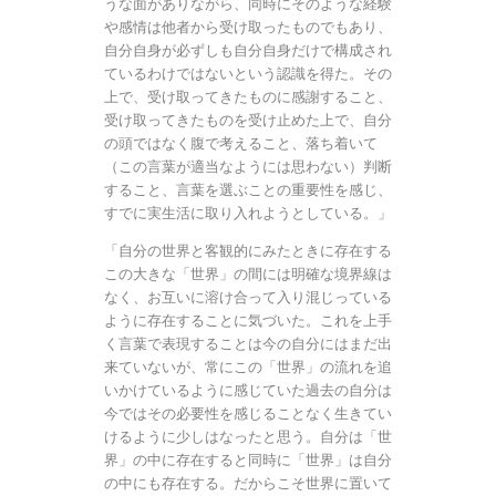
うな面がありながら、同時にそのような経験
や感情は他者から受け取ったものでもあり、
自分自身が必ずしも自分自身だけで構成され
ているわけではないという認識を得た。その
上で、受け取ってきたものに感謝すること、
受け取ってきたものを受け止めた上で、自分
の頭ではなく腹で考えること、落ち着いて
（この言葉が適当なようには思わない）判断
すること、言葉を選ぶことの重要性を感じ、
すでに実生活に取り入れようとしている。」
「自分の世界と客観的にみたときに存在する
この大きな「世界」の間には明確な境界線は
なく、お互いに溶け合って入り混じっている
ように存在することに気づいた。これを上手
く言葉で表現することは今の自分にはまだ出
来ていないが、常にこの「世界」の流れを追
いかけているように感じていた過去の自分は
今ではその必要性を感じることなく生きてい
けるように少しはなったと思う。自分は「世
界」の中に存在すると同時に「世界」は自分
の中にも存在する。だからこそ世界に置いて