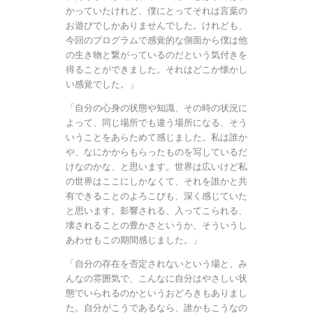
かっていたけれど、僕にとってそれは言葉の
お遊びでしかありませんでした。けれども、
今回のプログラムで感覚的な側面から僕は他
の生き物と繋がっているのだという気付きを
得ることができました。それはどこか懐かし
い感覚でした。」
「自分の心身の状態や知識、その時の状況に
よって、同じ場所でも違う場所になる、そう
いうことをあらためて感じました。私は誰か
や、なにかからもらったものを写しているだ
けなのかな、と思います。世界は広いけど私
の世界はここにしかなくて、それを誰かと共
有できることのよろこびも、深く感じていた
と思います。影響される、入ってこられる、
壊されることの豊かさというか、そういうし
あわせもこの期間感じました。」
「自分の存在を否定されないという場と、み
んなの雰囲気で、こんなに自分はやさしい状
態でいられるのかというおどろきもありまし
た。自分がこうであるなら、誰かもこうなの