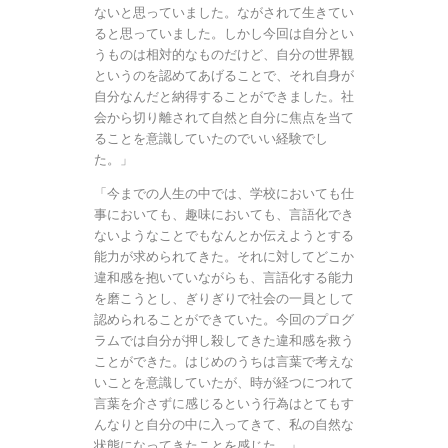
ないと思っていました。ながされて生きてい
ると思っていました。しかし今回は自分とい
うものは相対的なものだけど、自分の世界観
というのを認めてあげることで、それ自身が
自分なんだと納得することができました。社
会から切り離されて自然と自分に焦点を当て
ることを意識していたのでいい経験でし
た。」
「今までの人生の中では、学校においても仕
事においても、趣味においても、言語化でき
ないようなことでもなんとか伝えようとする
能力が求められてきた。それに対してどこか
違和感を抱いていながらも、言語化する能力
を磨こうとし、ぎりぎりで社会の一員として
認められることができていた。今回のプログ
ラムでは自分が押し殺してきた違和感を救う
ことができた。はじめのうちは言葉で考えな
いことを意識していたが、時が経つにつれて
言葉を介さずに感じるという行為はとてもす
んなりと自分の中に入ってきて、私の自然な
状態になってきたことを感じた。」