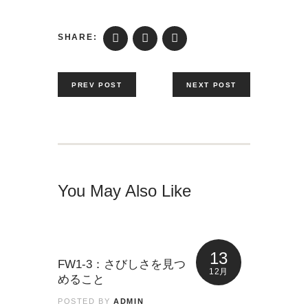
SHARE:
PREV POST
NEXT POST
You May Also Like
13
FW1-3：さびしさを見つ
12月
めること
POSTED BY
ADMIN