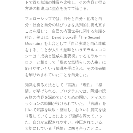
トで得た知識の性質を比較し、その内容と得る
方法の相違点に焦点をあてて論じる。
フェローシップでは、自分と自分・他者と自
分・社会と自分の結びつきを批判的に捉え直す
ことを通して、自己の内面世界に関する知識を
得た。例えば、David Brooks著『The Second
Mountain』を土台として「自己実現と自己達成
をする」ことが人生の意味というモラルエコロ
ジーは「成功と達成を重要視」するモラルエコ
ロジーと相まって「惨めな気晴らしの人生」に
陥りやすいという知識を手に入れ、その価値観
を刷り込まれていたことを自覚した。
知識を得る方法として『言語』『理性』『感
情』が挙げられる。プログラムでは、隔週の読
み物の内容を深めていくための問い、ディスカ
ッションの時間が設けられていた。『言語』を
用いて知識を吸収・整理し、お互いに質問を繰
り返していくことによって理解を深めていっ
た。自分が支配されやすい、抑圧されている、
大切にしている『感情』に向き合うことによ