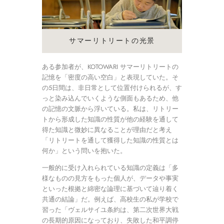
サマーリトリートの光景
ある参加者が、KOTOWARI サマーリトリートの
記憶を「密度の高い空白」と表現していた。そ
の5日間は、非日常として位置付けられるが、す
っと染み込んでいくような側面もあるため、他
の記憶の文脈から浮いている。私は、リトリー
トから形成した知識の性質が他の経験を通して
得た知識と微妙に異なることが理由だと考え
「リトリートを通して獲得した知識の性質とは
何か」という問いを抱いた。
一般的に受け入れられている知識の定義は「多
様なものの見方をもった個人が、データや事実
といった根拠と綿密な論理に基づいて辿り着く
共通の結論」だ。例えば、高校生の私が学校で
習った「ヴェルサイユ条約は、第二次世界大戦
の長期的原因になっており、失敗した和平調停