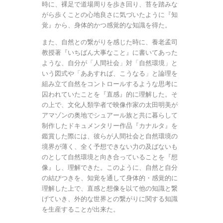
時に、裸足で道場周りを歩き回り、苔を踏みな
がら歩くことの心地良さに気づいたように『知
覚』から、身体的かつ感覚的な知識を得た。
また、自然との繋がりを感じた時に、養老孟司
教授著『いちばん大事なこと』に書いてあった
ような、自分が「人間社会」対「自然環境」と
いう図式や「ああすれば、こうなる」と論理を
組み立て自然をコントロールするような思考に
囚われていたことを『直感』的に理解した。そ
の上で、文化人類学者で映像作家の太田明美が
アマゾンの奥地でシュアール族と共に暮らして
制作したドキュメンタリー作品『カナルタ』を
鑑賞した際には、彼らが人間社会と自然環境の
境界が薄く、全く予想できない力の及ばないも
のとして自然環境と向き合っていることを『想
像』し、理解できた。このように、自然と自分
の結びつきを、知覚を通して身体的・感覚的に
理解した上で、直感と想像を以て他の知識と繋
げていき、外的な世界との繋がりに関する知識
を生産することが出来た。