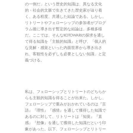
の一例だ」という歴史的知識は、異なる文化
的・社会的文脈で生きてきた歴史家が辿り着
く、ある程度、共通した結論である。しかし、
リトリートやフェローシップの参加者がプログ
ラム後に導き出す暫定的な結論は、多種多様
だ。ここでは、そんなKOTOWARIの探求を通し
て得る知識を『主観的知識』と呼び、「個人的
な見解・感覚といった内面世界から導き出さ
れ、客観性を必ずしも必要としない知識」と定
義づける。
ゲ
ス
ト
私は、フェローシップとリトリートのどちらか
講
らも主観的知識を得ることが出来た。しかし、
義
フェローシップで重みがおかれているのは『言
の
語』『理性』『感情』を通して獲得した知識で
様
あるのに対して、リトリートは『知覚』『直
子
感』『想像』を通して獲得した知識だという印
象があった。以下、フェローシップとリトリー