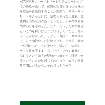
KOTOWARIサマーリトリートとフェローシップ
での経験を通して、知識の性質や獲得の方法の
多様性を再認識することが出来た。サマーリト
リートをきっかけに、論理化されない直観、主
観的な心や意識のありようなど、人間の根幹を
成す部分を意識した。元々、そうした類の知識
というのを自分はどこか軽視していたし、顧み
ることがなかった。しかし、言語に一回変換す
ることで相対化した記憶よりも、圧倒的に繊細
で鮮明だったことに驚いた。頭の中で復唱して
全てを捉え直すよりも、ただ、それを観察して
感じるというほうが明確かつ鮮やかに理解でき
るということが体感してわかった。会津の非日
常空間にいるからこその気づきだった。
休
憩
時
間