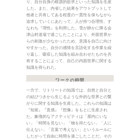
り、自分自身の根源的欲求といった知識を生産
した。また、内省した結果をアウトプットして
他者と共有してある程度の一貫性を保ちながら
追求していくにあたって、人が持つ合理性、す
なわち『理性』を利用した。雪が静かに降る会
津山村道場で過ごしたことにより、外面世界か
らの刺激が少なかったため、意識を自己に向け
やすかった。自分の感情を言語化する作業を繰
り返し、吸収した知識を組み合わせたものを共
有することによって、自己の内面世界に関する
知識を得られた。
ワークの時間
一方で、リトリートの知識では、自然と自分と
の結びつきから生じるような外的な世界との繋
がりに関する知識を生産した。これらの知識は
『知覚』『直感』『想像』をもとに生産され
た。象徴的なアクティビティは「屋内にいな
い」「時間を見ない」「物を持たない」「人に
伝えない」「言葉で考えない」というルールに
したがって自由に時間を過ごしたことだ。その