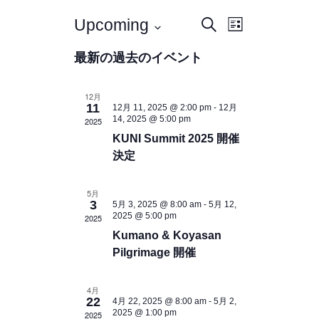
イ
イ
Upcoming
検
L
索
ベ
i
ベ
日
s
最新の過去のイベント
ン
付
ン
t
を
ト
選
ト
ビ
12月
択
11
12月 11, 2025 @ 2:00 pm
-
12月
を
ュ
14, 2025 @ 5:00 pm
2025
ー
検
KUNI Summit 2025 開催
ナ
決定
索
ビ
し
ゲ
5月
て
3
5月 3, 2025 @ 8:00 am
-
5月 12,
ー
2025 @ 5:00 pm
2025
シ
ナ
Kumano & Koyasan
ョ
ビ
Pilgrimage 開催
ン
ゲ
4月
ー
22
4月 22, 2025 @ 8:00 am
-
5月 2,
2025 @ 1:00 pm
2025