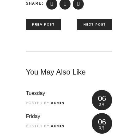
SHARE:
PREV POST
NEXT POST
You May Also Like
Tuesday
06
POSTED BY
ADMIN
3月
Friday
06
POSTED BY
ADMIN
3月