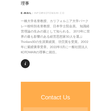
理事
INFO@KOTOWARI.CO
E-MAIL:
一橋大学名誉教授、カリフォルニア大学バーク
レー校特別名誉教授、日本学士院会員。 知識経
営理論の生みの親として知られる。 2013年に世
界の最も影響のある経営思想家50人を選ぶ
Thinkers50の生涯業績賞、功労賞を受賞。2002
年に紫綬褒章受章。2022年5月に一般社団法人
KOTOWARIの理事に就任。
Contact Us