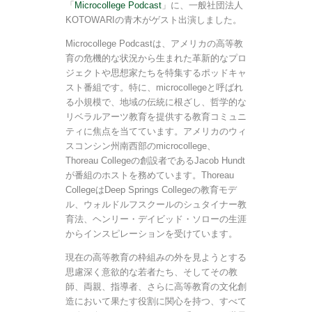
「
Microcollege Podcast
」に、一般社団法人
KOTOWARIの青木がゲスト出演しました。
Microcollege Podcastは、アメリカの高等教
育の危機的な状況から生まれた革新的なプロ
ジェクトや思想家たちを特集するポッドキャ
スト番組です。特に、microcollegeと呼ばれ
る小規模で、地域の伝統に根ざし、哲学的な
リベラルアーツ教育を提供する教育コミュニ
ティに焦点を当てています。アメリカのウィ
スコンシン州南西部のmicrocollege、
Thoreau Collegeの創設者であるJacob Hundt
が番組のホストを務めています。Thoreau
CollegeはDeep Springs Collegeの教育モデ
ル、ウォルドルフスクールのシュタイナー教
育法、ヘンリー・デイビッド・ソローの生涯
からインスピレーションを受けています。
現在の高等教育の枠組みの外を見ようとする
思慮深く意欲的な若者たち、そしてその教
師、両親、指導者、さらに高等教育の文化創
造において果たす役割に関心を持つ、すべて