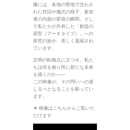
像には、各地の聖地で交わさ
れた対話や儀式の様子、参加
者の内面の変容の瞬間、そし
て私たちが共有した「創造の
原型（アーキタイプ）」への
探究の旅が、美しく凝縮され
ています。
文明の転換点に立つ今、私た
ちは何を拠り所に新たな未来
を描くのか——
この映像が、その問いへの道
しるべとなることを願ってい
ます。
▼ 映像はこちらからご覧いた
だけます